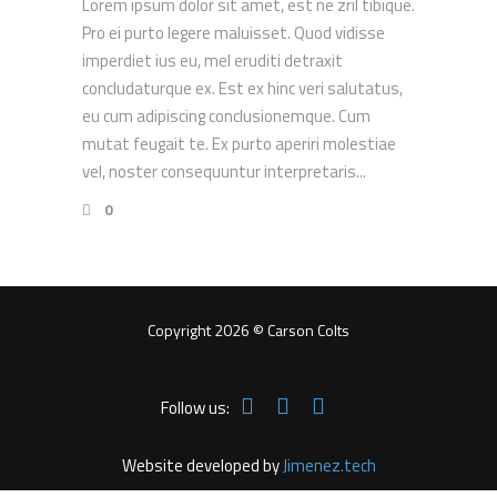
Lorem ipsum dolor sit amet, est ne zril tibique.
Pro ei purto legere maluisset. Quod vidisse
imperdiet ius eu, mel eruditi detraxit
concludaturque ex. Est ex hinc veri salutatus,
eu cum adipiscing conclusionemque. Cum
mutat feugait te. Ex purto aperiri molestiae
vel, noster consequuntur interpretaris...
0
Copyright 2026 © Carson Colts
Follow us:
Website developed by
Jimenez.tech